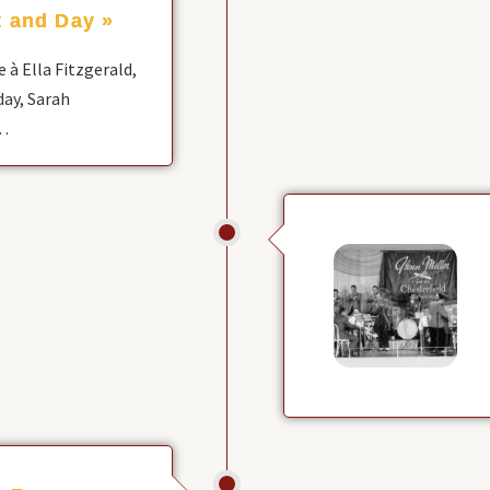
t and Day »
 Ella Fitzgerald,
day, Sarah
…