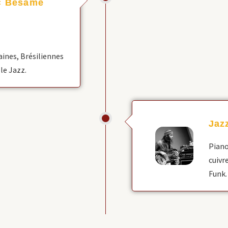
 « Besame
aines, Brésiliennes
 le Jazz.
Jaz
Piano
cuivr
Funk.