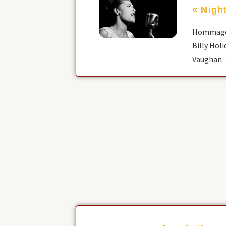
« Nigh
Hommage à
Billy Holi
Vaughan