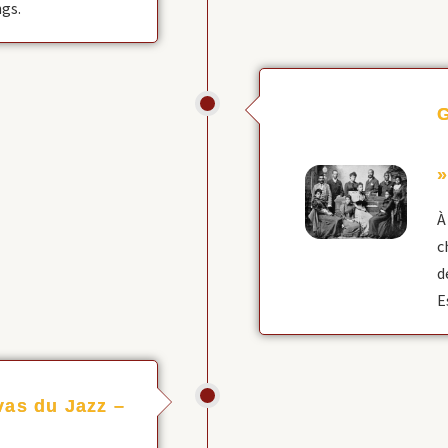
ngs.
À
c
d
E
vas du Jazz –