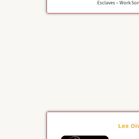
Esclaves – Work So
Les Di