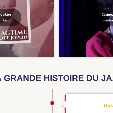
cookies
Clique
ontenu
marke
A GRANDE HISTOIRE DU JA
Mus