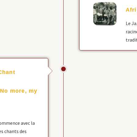
Afr
Le Ja
racin
tradi
Chant
 No more, my
 commence avec la
les chants des